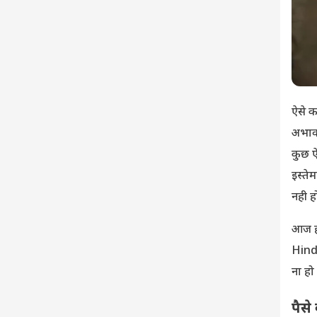
ऐसे क
अभाव 
कुछ ऐस
इस्ते
नही 
आज ह
Hindi
ना हो
पैसे