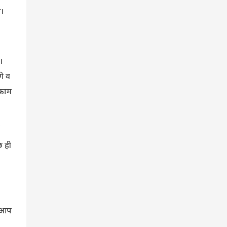
।
।
े व
 काम
छ ही
व आप