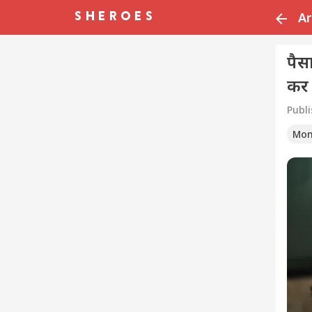
Ar
पैस
कर द
Publ
Mon