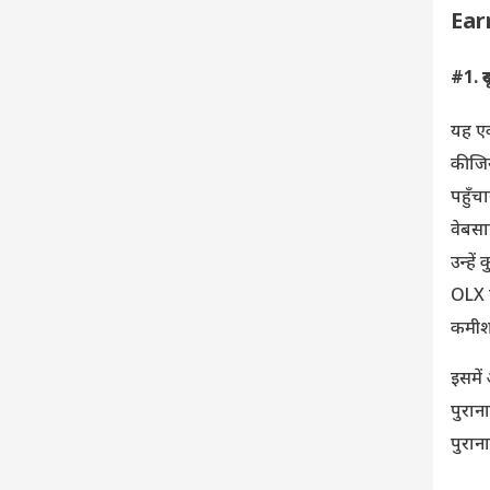
Ear
#1. 
यह एक
कीजिय
पहुँच
वेबसा
उन्हे
OLX इ
कमीश
इसमें
पुरान
पुरान