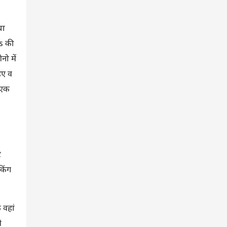
या
ps की
ो में
िए व
 एक
र
किंग
 वहां
ी