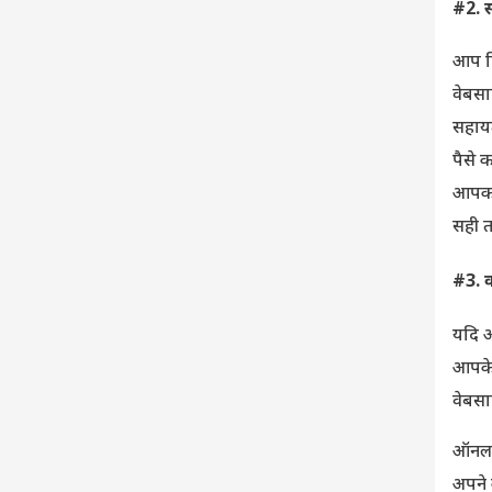
#2. 
आप द
वेबसा
सहायत
पैसे 
आपको 
सही त
#3. 
यदि आ
आपके 
वेबसा
ऑनला
अपने 