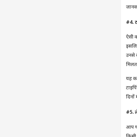
जानका
#4. 
ऐसी क
इसलिय
उनसे
मिलता
यह क
टाइपि
दिनों 
#5. 
आप घर
किसी